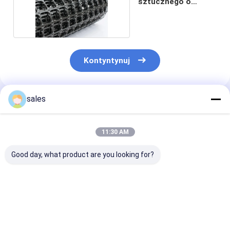
sztucznego o
grubości 50 kn
Kontyntynuj
sales
Polecane Produkty
11:30 AM
Good day, what product are you looking for?
Haisan PP Biaxial
50kn-50kn Odporna
Podstawa
Geogrid 12,9' X 246'
na alkalia asfaltowa
nawierzchni
Roll z dostosowalną
podstawa drogowa
drogowej z tw
grubością
PP Dwuosiowa
sztucznego z s