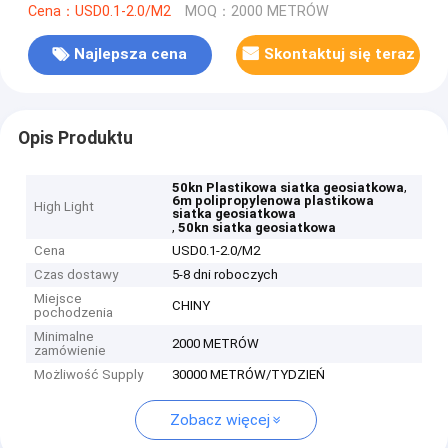
Cena：USD0.1-2.0/M2
MOQ：2000 METRÓW
Najlepsza cena
Skontaktuj się teraz
Opis Produktu
,
50kn Plastikowa siatka geosiatkowa
6m polipropylenowa plastikowa
High Light
siatka geosiatkowa
,
50kn siatka geosiatkowa
Cena
USD0.1-2.0/M2
Czas dostawy
5-8 dni roboczych
Miejsce
CHINY
pochodzenia
Minimalne
2000 METRÓW
zamówienie
Możliwość Supply
30000 METRÓW/TYDZIEŃ
Zobacz więcej