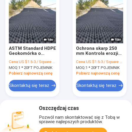
ASTM Standard HDPE
Ochrona skarp 250
Geokomórka o
mm Kontrola erozji
wysokości 50 mm
geokomórek w
Cena:
US $1.5-3 / Square Meter
Cena:
US $1.5-3 / Square Meter
Siatka żwirowa o
budownictwie
MOQ:
1 * 20FT POJEMNIK
MOQ:
1 * 20FT POJEMNIK
strukturze plastra
drogowym
miodu
Pobierz najnowszą cenę
Pobierz najnowszą cenę
Skontaktuj się teraz
Skontaktuj się teraz
Oszczędzaj czas
Pozwól nam skontaktować się z Tobą w
sprawie najlepszych produktów.