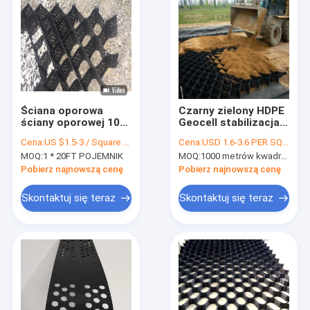
Ściana oporowa
Czarny zielony HDPE
ściany oporowej 100
Geocell stabilizacja
mm o strukturze
żwiru perforowany
Cena:
US $1.5-3 / Square Meter
Cena:
USD 1.6-3.6 PER SQM
plastra miodu
MOQ:
1 * 20FT POJEMNIK
MOQ:
1000 metrów kwadratowych
Pobierz najnowszą cenę
Pobierz najnowszą cenę
Skontaktuj się teraz
Skontaktuj się teraz
Dom
Produkty
O nas