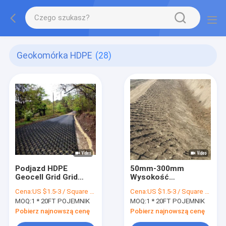
Geokomórka HDPE
(28)
Podjazd HDPE
50mm-300mm
Geocell Grid Grid
Wysokość
Stabilizacja gleby
Stabilizacja podłoża
Cena:
US $1.5-3 / Square Meter
Cena:
US $1.5-3 / Square Meter
Ściany oporowe
Siatka Odporna na
MOQ:
1 * 20FT POJEMNIK
MOQ:
1 * 20FT POJEMNIK
Geocell
korozję
Pobierz najnowszą cenę
Pobierz najnowszą cenę