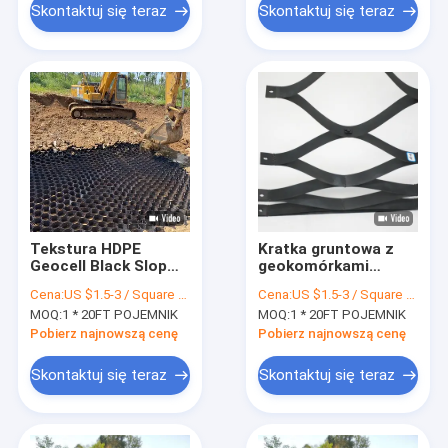
Skontaktuj się teraz
Skontaktuj się teraz
Tekstura HDPE
Kratka gruntowa z
Geocell Black Slop
geokomórkami
Protection
żwirowymi 75 mm do
Cena:
US $1.5-3 / Square Meter
Cena:
US $1.5-3 / Square Meter
Plastikowa siatka
systemu
MOQ:
1 * 20FT POJEMNIK
MOQ:
1 * 20FT POJEMNIK
podjazdowa
komórkowego
podjazdu
Pobierz najnowszą cenę
Pobierz najnowszą cenę
Skontaktuj się teraz
Skontaktuj się teraz