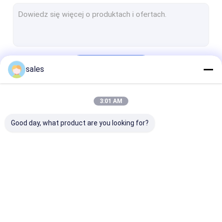
Geowłóknina nietkana
Tkana tkanina geotekstylna
Rury odwadniające z geowłókniny
Kontyntynuj
sales
Geokomórka HDPE
Plastikowa siatka geosiatkowa
3:01 AM
Nasze Kategorie
Geosiatka PET
Good day, what product are you looking for?
Geosiatka z włókna szklanego
Geowłóknina Geobag
Wkładka z
Wkładka z
Wykładzina
geomembrany HDPE
geomembrany PVC
geomembrany