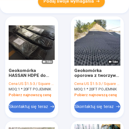
Podaj swoje wymagania
Geokomórka
Geokomórka
HASSAN HDPE do
oporowa z tworzywa
budowy dróg żwir o
sztucznego do
Cena:
US $1.5-3 / Square Meter
Cena:
US $1.5-3 / Square Meter
strukturze plastra
ochrony skarp w
MOQ:
1 * 20FT POJEMNIK
MOQ:
1 * 20FT POJEMNIK
miodu ISO CE
komórkowym
systemie
Pobierz najnowszą cenę
Pobierz najnowszą cenę
ograniczającym
Skontaktuj się teraz
Skontaktuj się teraz