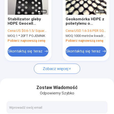
Wycieczka po fabryce
Kontrola jakości
Stabilizator gleby
Geokomórka HDPE z
HDPE Geocell
polietylenu o
Skontaktuj się z nami
Wsparcie obciążenia
wysokiej gęstości na
Cena:
US $0.6-1.5/ Square Meter
Cena:
USD 1.6-3.6 PER SQM
dla drogi
drogach
MOQ:
1 * 20FT POJEMNIK
MOQ:
1000 metrów kwadratowych
budowlanych
Aktualności
Pobierz najnowszą cenę
Pobierz najnowszą cenę
Sprawy
Skontaktuj się teraz
Skontaktuj się teraz
Zobacz więcej
Wkładka z geomembrany HDPE
Wkładka z geomembrany PVC
Zostaw Wiadomość
Odpowiemy Szybko
Wykładzina geomembrany LDPE
Geomembrana kompozytowa