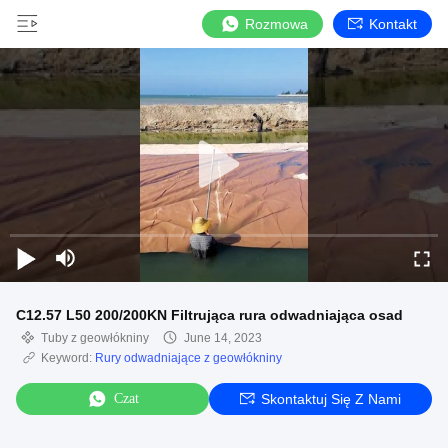
Rozmowa
Kontakt
C12.57 L50 200/200KN Filtrująca rura odwadniająca osad
Tuby z geowłókniny
June 14, 2023
Keyword:
Rury odwadniające z geowłókniny
Czat
Skontaktuj Się Z Nami