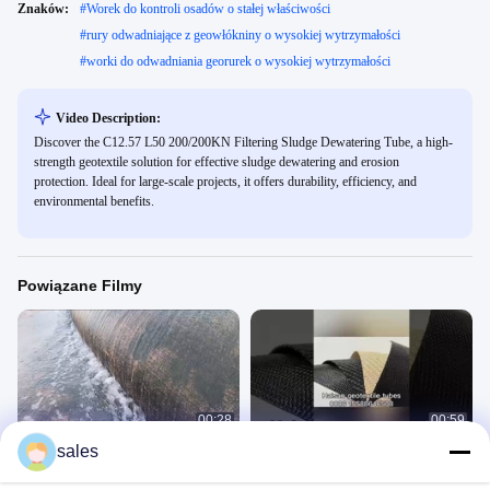
Znaków:
#
Worek do kontroli osadów o stałej właściwości
#
rury odwadniające z geowłókniny o wysokiej wytrzymałości
#
worki do odwadniania georurek o wysokiej wytrzymałości
Video Description:
Discover the C12.57 L50 200/200KN Filtering Sludge Dewatering Tube, a high-
strength geotextile solution for effective sludge dewatering and erosion
protection. Ideal for large-scale projects, it offers durability, efficiency, and
environmental benefits.
Powiązane Filmy
00:28
00:59
sales
Tuby z geowłókniny
Rury geotekstylowe-3
Tuby Z Geowłókniny
Tuby Z Geowłókniny