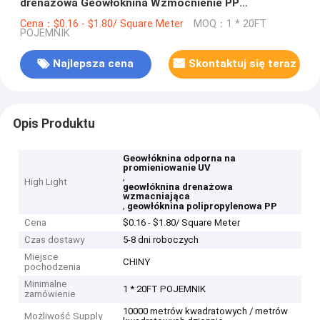
drenażowa Geowłóknina Wzmocnienie PP
Polipropylen
Cena：$0.16 - $1.80/ Square Meter
MOQ：1 * 20FT
POJEMNIK
Najlepsza cena
Skontaktuj się teraz
Opis Produktu
Geowłóknina odporna na
promieniowanie UV
,
High Light
geowłóknina drenażowa
wzmacniająca
,
geowłóknina polipropylenowa PP
Cena
$0.16 - $1.80/ Square Meter
Czas dostawy
5-8 dni roboczych
Miejsce
CHINY
pochodzenia
Minimalne
1 * 20FT POJEMNIK
zamówienie
10000 metrów kwadratowych / metrów
Możliwość Supply