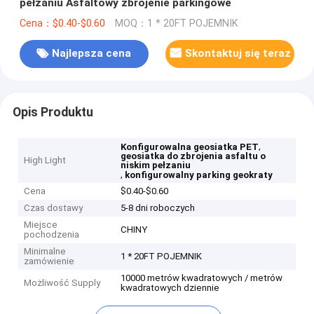
pełzaniu Asfaltowy zbrojenie parkingowe
Cena：$0.40-$0.60
MOQ：1 * 20FT POJEMNIK
Najlepsza cena
Skontaktuj się teraz
Opis Produktu
,
Konfigurowalna geosiatka PET
geosiatka do zbrojenia asfaltu o
High Light
niskim pełzaniu
,
konfigurowalny parking geokraty
Cena
$0.40-$0.60
Czas dostawy
5-8 dni roboczych
Miejsce
CHINY
pochodzenia
Minimalne
1 * 20FT POJEMNIK
zamówienie
10000 metrów kwadratowych / metrów
Możliwość Supply
kwadratowych dziennie