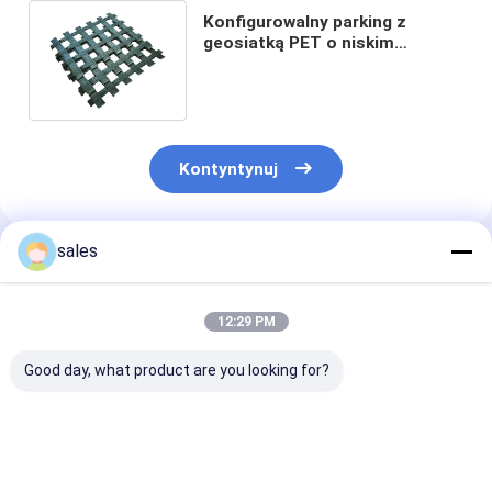
Konfigurowalny parking z
geosiatką PET o niskim
pełzaniu Asfaltowy zbrojenie
parkingowe
Kontyntynuj
sales
Polecane Produkty
12:29 PM
Good day, what product are you looking for?
200m Geosiatka PET
Geosiatka PET
Elastyczna sia