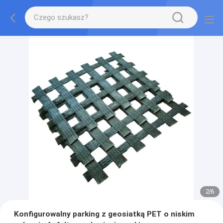
2
/
6
Konfigurowalny parking z geosiatką PET o niskim