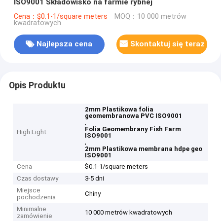
ISO9001 Składowisko na farmie rybnej
Cena：$0.1-1/square meters
MOQ：10 000 metrów
kwadratowych
Najlepsza cena
Skontaktuj się teraz
Opis Produktu
2mm Plastikowa folia
geomembranowa PVC ISO9001
,
Folia Geomembrany Fish Farm
High Light
ISO9001
,
2mm Plastikowa membrana hdpe geo
ISO9001
Cena
$0.1-1/square meters
Czas dostawy
3-5 dni
Miejsce
Chiny
pochodzenia
Minimalne
10 000 metrów kwadratowych
zamówienie