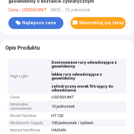
geowłókniny o kształcie cylindrycznym
Cena：USD50/UNIT
MOQ：10 jednostek
Najlepsza cena
Skontaktuj się teraz
Opis Produktu
Dostosowane rury odwadniające z
geowłókniny
,
lekkie rury odwadniające z
High Light
geowłókniny
,
cylindryczny worek filtrujący do
odwadniania
Cena
USD50/UNIT
Minimalne
10 jednostek
zamówienie
Model Number
HT120
Możliwość Supply
100 jednostek / tydzień
Nazwa handlowa
HAISAN