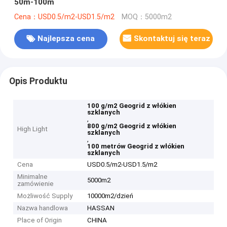
50m-100m
Cena：USD0.5/m2-USD1.5/m2
MOQ：5000m2
Najlepsza cena
Skontaktuj się teraz
Opis Produktu
100 g/m2 Geogrid z włókien
szklanych
,
800 g/m2 Geogrid z włókien
High Light
szklanych
,
100 metrów Geogrid z włókien
szklanych
Cena
USD0.5/m2-USD1.5/m2
Minimalne
5000m2
zamówienie
Możliwość Supply
10000m2/dzień
Nazwa handlowa
HASSAN
Place of Origin
CHINA