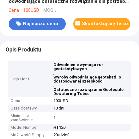
odwodniające ostateczne rozwiązanie dla potrzeb
odwodniania
Cena：100USD
MOQ：1
Najlepsza cena
Skontaktuj się teraz
Opis Produktu
Odwodnienie wymaga rur
geotekstylowych
,
Wyroby odwodniające geotekstil o
High Light
dostosowanej szerokości
,
Ostateczne rozwiązanie Geotextile
Dewatering Tubes
Cena
100USD
Czas dostawy
10 dni
Minimalne
1
zamówienie
Model Number
HT120
Możliwość Supply
20/dzień