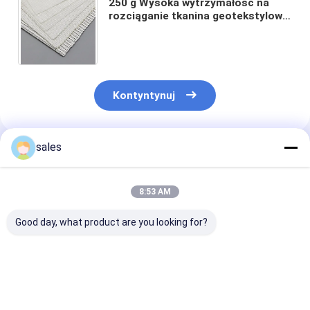
250 g Wysoka wytrzymałość na
rozciąganie tkanina geotekstylowa
Wydłużenie 10% dla maksymalnej
wytrzymałości i trwałości
Kontyntynuj
sales
Polecane Produkty
8:53 AM
Good day, what product are you looking for?
Wysokiej jakości
Tkana geowłóknina o
Tkana tkanina
tkana tkanina
wysokiej
geotekstylna