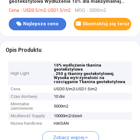
geotekstylowa Wydłużenie 10% dla maksymalnej
wytrzymałości i trwałości
Cena：USD0.5/m2-USD1.5/m2
MOQ：5000m2
Najlepsza cena
Skontaktuj się teraz
Opis Produktu
10% wydłużenie tkanina
geotekstylowa
High Light
,
,
250 g tkaniny geotekstylowej
Wysoka wytrzymałość na
rozciąganie Tkanina geotekstylowa
Cena
USD0.5/m2-USD1.5/m2
Czas dostawy
10 dni
Minimalne
5000m2
zamówienie
Możliwość Supply
10000m2/dzień
Nazwa handlowa
HAISAN
Zobacz więcej